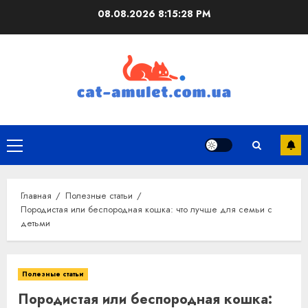
Перейти
08.08.2026
8:15:29 PM
к
содержимому
Основное
меню
Главная
Полезные статьи
Породистая или беспородная кошка: что лучше для семьи с
детьми
Полезные статьи
Породистая или беспородная кошка: