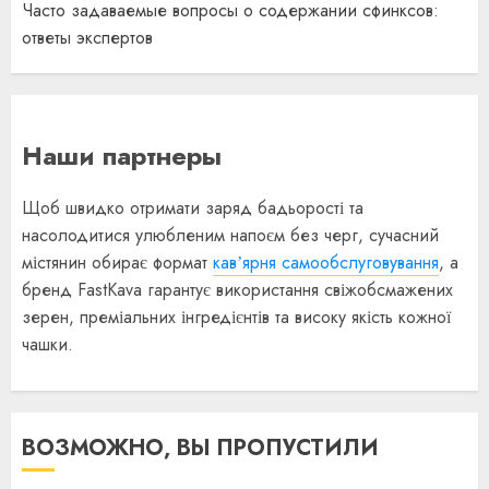
Часто задаваемые вопросы о содержании сфинксов:
ответы экспертов
Наши партнеры
Щоб швидко отримати заряд бадьорості та
насолодитися улюбленим напоєм без черг, сучасний
містянин обирає формат
кавʼярня самообслуговування
, а
бренд FastKava гарантує використання свіжобсмажених
зерен, преміальних інгредієнтів та високу якість кожної
чашки.
ВОЗМОЖНО, ВЫ ПРОПУСТИЛИ