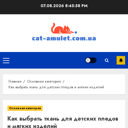
Перейти
07.08.2026
8:45:59 PM
к
содержимому
Основное
меню
Главная
Основная категория
Как выбрать ткань для детских пледов и мягких изделий
Основная категория
Как выбрать ткань для детских пледов
и мягких изделий