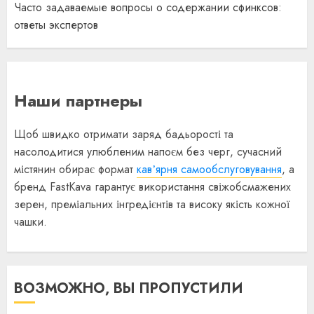
Часто задаваемые вопросы о содержании сфинксов:
ответы экспертов
Наши партнеры
Щоб швидко отримати заряд бадьорості та
насолодитися улюбленим напоєм без черг, сучасний
містянин обирає формат
кавʼярня самообслуговування
, а
бренд FastKava гарантує використання свіжобсмажених
зерен, преміальних інгредієнтів та високу якість кожної
чашки.
ВОЗМОЖНО, ВЫ ПРОПУСТИЛИ