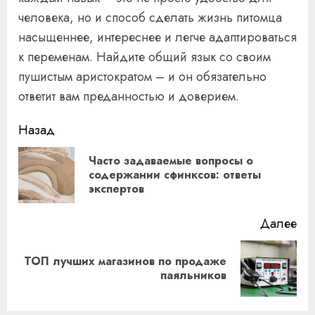
человека, но и способ сделать жизнь питомца
насыщеннее, интереснее и легче адаптироваться
к переменам. Найдите общий язык со своим
пушистым аристократом – и он обязательно
ответит вам преданностью и доверием.
Продолжить
Назад
чтение
Часто задаваемые вопросы о
Пр
содержании сфинксов: ответы
экспертов
за
Далее
ТОП лучших магазинов по продаже
Следующая
паяльников
запись: