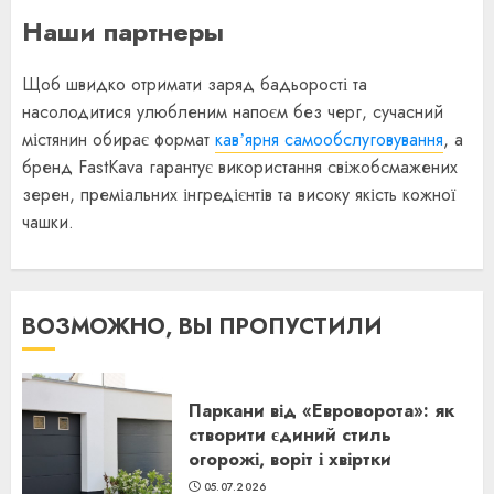
Наши партнеры
Щоб швидко отримати заряд бадьорості та
насолодитися улюбленим напоєм без черг, сучасний
містянин обирає формат
кавʼярня самообслуговування
, а
бренд FastKava гарантує використання свіжобсмажених
зерен, преміальних інгредієнтів та високу якість кожної
чашки.
ВОЗМОЖНО, ВЫ ПРОПУСТИЛИ
Паркани від «Евроворота»: як
створити єдиний стиль
огорожі, воріт і хвіртки
05.07.2026