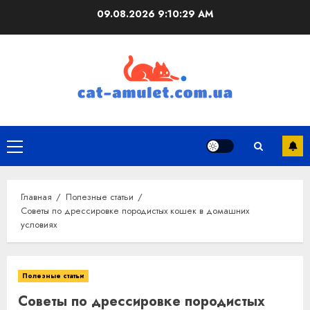
Перейти
09.08.2026
9:10:30 AM
к
содержимому
Основное
меню
Главная
Полезные статьи
Советы по дрессировке породистых кошек в домашних
условиях
Полезные статьи
Советы по дрессировке породистых