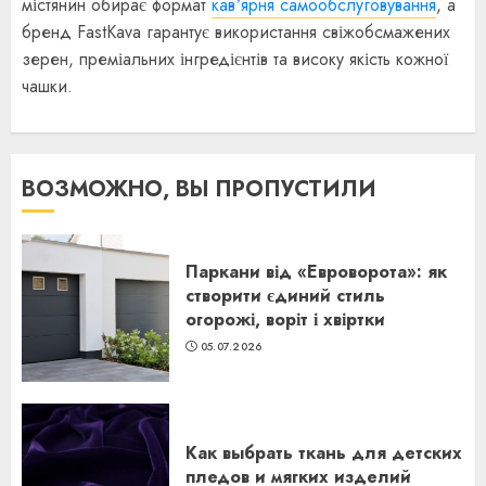
містянин обирає формат
кавʼярня самообслуговування
, а
бренд FastKava гарантує використання свіжобсмажених
зерен, преміальних інгредієнтів та високу якість кожної
чашки.
ВОЗМОЖНО, ВЫ ПРОПУСТИЛИ
Паркани від «Евроворота»: як
створити єдиний стиль
огорожі, воріт і хвіртки
05.07.2026
Как выбрать ткань для детских
пледов и мягких изделий