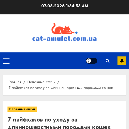
Перейти
07.08.2026
1:34:54 AM
к
содержимому
Основное
меню
Главная
Полезные статьи
7 лайфхаков по уходу за длинношерстными породами кошек
Полезные статьи
7 лайфхаков по уходу за
длинношерстными породами кошек