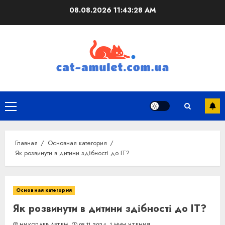
Перейти
08.08.2026
11:43:29 AM
к
содержимому
Основное
меню
Главная
Основная категория
Як розвинути в дитини здібності до IT?
Основная категория
Як розвинути в дитини здібності до IT?
НИКОЛАЕВ АРТЕМ
05.11.2024
1 МИН ЧТЕНИЯ