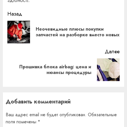
здібності.
Продолжить
Назад
чтение
Неочевидные плюсы покупки
Пр
запчастей на разборке вместо новых
за
Далее
Прошивка блока airbag: цена и
Следующая
нюансы процедуры
запись:
Добавить комментарий
Ваш адрес email не будет опубликован.
Обязательные
поля помечены
*