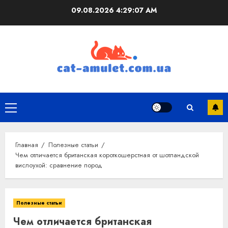
Перейти
09.08.2026
4:29:08 AM
к
содержимому
Основное
меню
Главная
Полезные статьи
Чем отличается британская короткошерстная от шотландской
вислоухой: сравнение пород
Полезные статьи
Чем отличается британская