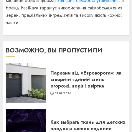
містянин обирає формат
кавʼярня самообслуговування
, а
бренд FastKava гарантує використання свіжобсмажених
зерен, преміальних інгредієнтів та високу якість кожної
чашки.
ВОЗМОЖНО, ВЫ ПРОПУСТИЛИ
Паркани від «Евроворота»: як
створити єдиний стиль
огорожі, воріт і хвіртки
05.07.2026
Как выбрать ткань для детских
пледов и мягких изделий