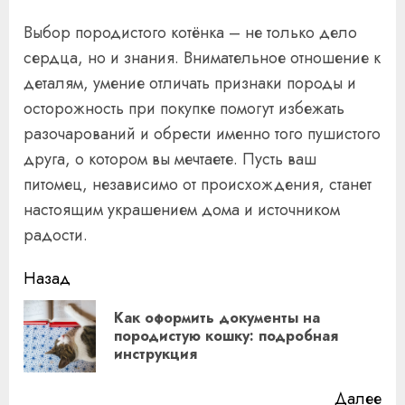
Выбор породистого котёнка – не только дело
сердца, но и знания. Внимательное отношение к
деталям, умение отличать признаки породы и
осторожность при покупке помогут избежать
разочарований и обрести именно того пушистого
друга, о котором вы мечтаете. Пусть ваш
питомец, независимо от происхождения, станет
настоящим украшением дома и источником
радости.
Продолжить
Назад
чтение
Как оформить документы на
Пр
породистую кошку: подробная
инструкция
за
Далее