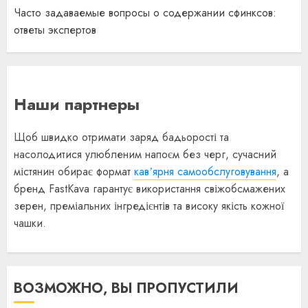
Часто задаваемые вопросы о содержании сфинксов:
ответы экспертов
Наши партнеры
Щоб швидко отримати заряд бадьорості та
насолодитися улюбленим напоєм без черг, сучасний
містянин обирає формат
кавʼярня самообслуговування
, а
бренд FastKava гарантує використання свіжобсмажених
зерен, преміальних інгредієнтів та високу якість кожної
чашки.
ВОЗМОЖНО, ВЫ ПРОПУСТИЛИ