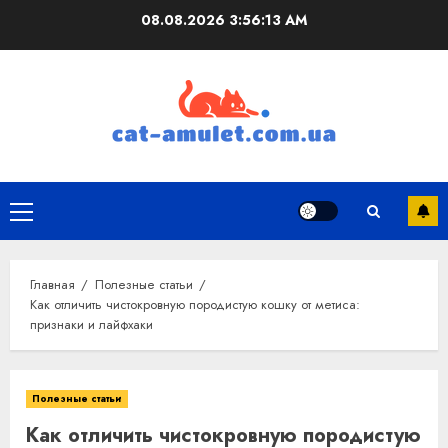
Перейти
08.08.2026
3:56:14 AM
к
содержимому
Основное
меню
Главная
Полезные статьи
Как отличить чистокровную породистую кошку от метиса:
признаки и лайфхаки
Полезные статьи
Как отличить чистокровную породистую