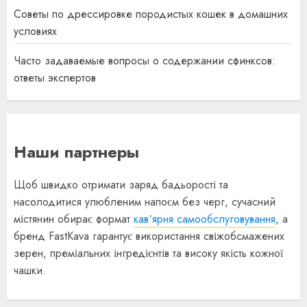
Советы по дрессировке породистых кошек в домашних
условиях
Часто задаваемые вопросы о содержании сфинксов:
ответы экспертов
Наши партнеры
Щоб швидко отримати заряд бадьорості та
насолодитися улюбленим напоєм без черг, сучасний
містянин обирає формат
кавʼярня самообслуговування
, а
бренд FastKava гарантує використання свіжобсмажених
зерен, преміальних інгредієнтів та високу якість кожної
чашки.