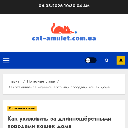
Перейти
06.08.2026
10:30:05 AM
к
содержимому
Основное
меню
Главная
Полезные статьи
Как ухаживать за длинношёрстными породами кошек дома
Полезные статьи
Как ухаживать за длинношёрстными
породами кошек дома