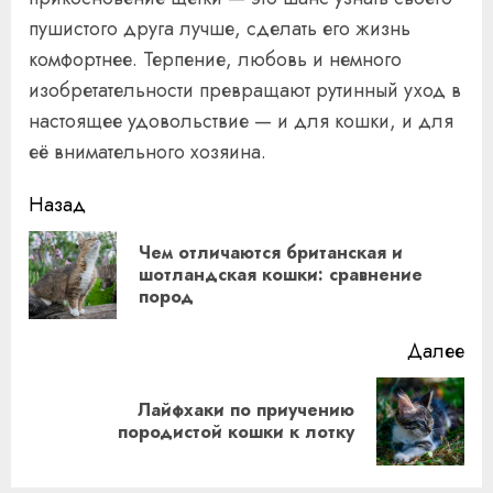
пушистого друга лучше, сделать его жизнь
комфортнее. Терпение, любовь и немного
изобретательности превращают рутинный уход в
настоящее удовольствие — и для кошки, и для
её внимательного хозяина.
Продолжить
Назад
чтение
Чем отличаются британская и
Пр
шотландская кошки: сравнение
пород
за
Далее
Лайфхаки по приучению
Следующая
породистой кошки к лотку
запись: