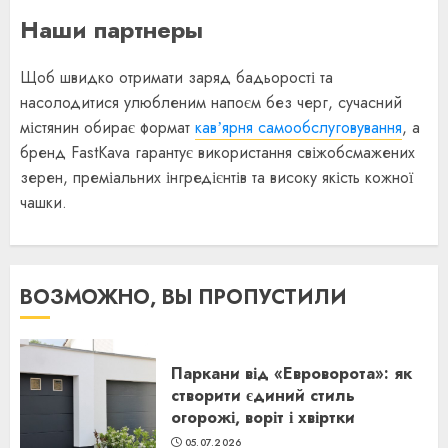
Наши партнеры
Щоб швидко отримати заряд бадьорості та
насолодитися улюбленим напоєм без черг, сучасний
містянин обирає формат
кавʼярня самообслуговування
, а
бренд FastKava гарантує використання свіжобсмажених
зерен, преміальних інгредієнтів та високу якість кожної
чашки.
ВОЗМОЖНО, ВЫ ПРОПУСТИЛИ
Паркани від «Евроворота»: як
створити єдиний стиль
огорожі, воріт і хвіртки
05.07.2026