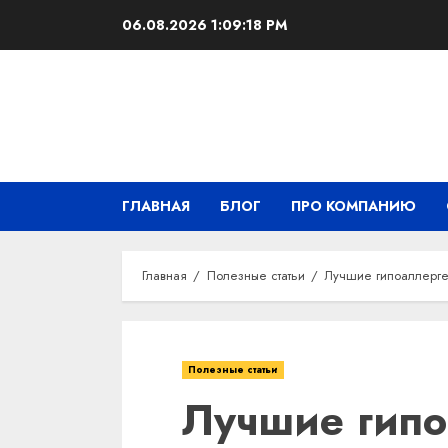
Перейти
06.08.2026
1:09:19 PM
к
содержимому
ГЛАВНАЯ
БЛОГ
ПРО КОМПАНИЮ
Главная
Полезные статьи
Лучшие гипоаллерге
Полезные статьи
Лучшие гип