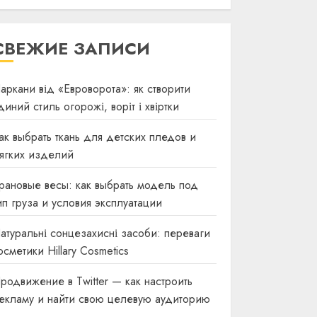
СВЕЖИЕ ЗАПИСИ
аркани від «Евроворота»: як створити
диний стиль огорожі, воріт і хвіртки
ак выбрать ткань для детских пледов и
ягких изделий
рановые весы: как выбрать модель под
ип груза и условия эксплуатации
атуральні сонцезахисні засоби: переваги
осметики Hillary Cosmetics
родвижение в Twitter — как настроить
екламу и найти свою целевую аудиторию