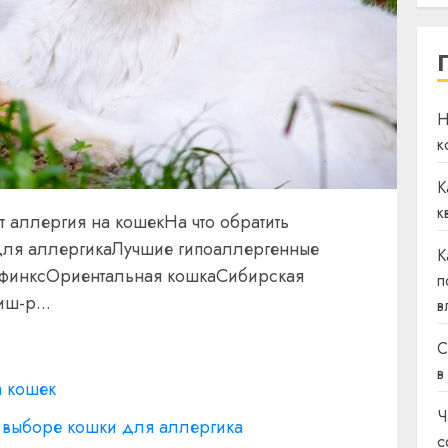
Н
к
К
к
 аллергия на кошекНа что обратить
для аллергикаЛучшие гипоаллергенные
К
СфинксОриентальная кошкаСибирская
п
ш-р...
в
С
в
а кошек
Ч
и выборе кошки для аллергика
с