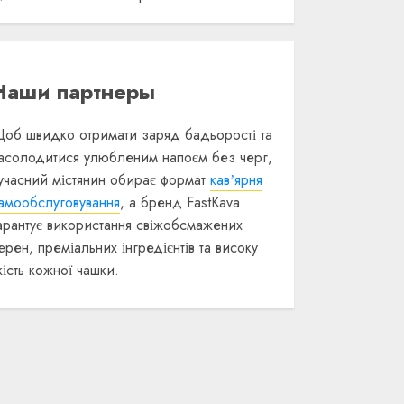
Наши партнеры
об швидко отримати заряд бадьорості та
асолодитися улюбленим напоєм без черг,
учасний містянин обирає формат
кавʼярня
амообслуговування
, а бренд FastKava
арантує використання свіжобсмажених
ерен, преміальних інгредієнтів та високу
кість кожної чашки.