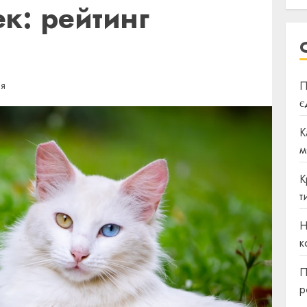
к: рейтинг
П
ИЯ
є
К
м
К
т
Н
к
П
р