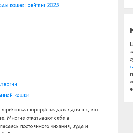
ды кошек: рейтинг 2025
Щ
н
с
с
г
з
ллергии
я
енной кошки
неприятным сюрпризом даже для тех, кто
уге. Многие отказывают себе в
пасаясь постоянного чихания, зуда и