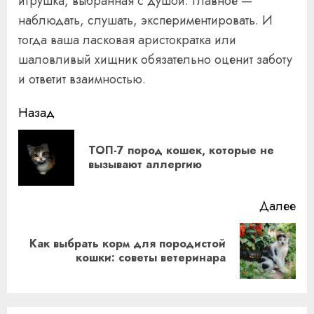
игрушка, выбранная с душой. Главное —
наблюдать, слушать, экспериментировать. И
тогда ваша ласковая аристократка или
шаловливый хищник обязательно оценит заботу
и ответит взаимностью.
Продолжить
Назад
чтение
ТОП-7 пород кошек, которые не
Пр
вызывают аллергию
за
Далее
Как выбрать корм для породистой
Следующая
кошки: советы ветеринара
запись: