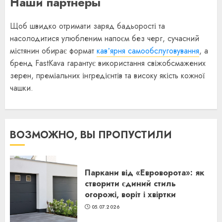
Наши партнеры
Щоб швидко отримати заряд бадьорості та
насолодитися улюбленим напоєм без черг, сучасний
містянин обирає формат
кавʼярня самообслуговування
, а
бренд FastKava гарантує використання свіжобсмажених
зерен, преміальних інгредієнтів та високу якість кожної
чашки.
ВОЗМОЖНО, ВЫ ПРОПУСТИЛИ
Паркани від «Евроворота»: як
створити єдиний стиль
огорожі, воріт і хвіртки
05.07.2026