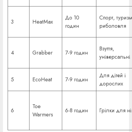
До 10
Спорт, туризм
3
HeatMax
годин
риболовля
Взуття,
4
Grabber
7-9 годин
універсальні
Для дітей і
5
EcoHeat
7-9 годин
дорослих
Toe
6
6-8 годин
Грілки для ні
Warmers