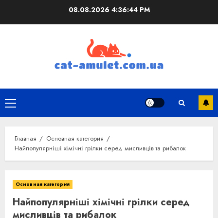
Перейти
08.08.2026
4:36:46 PM
к
содержимому
Основное
меню
Главная
Основная категория
Найпопулярніші хімічні грілки серед мисливців та рибалок
Основная категория
Найпопулярніші хімічні грілки серед
мисливців та рибалок