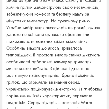
рибалок критично важливим. Саме у ці моменти
хімічні грілки демонструють свою незамінність,
забезпечуючи комфорт та безпеку навіть за
мінусових температур. На сучасному ринку
України вибір таких аксесуарів широкий, однак
далеко не всі вони однаково ефективні чи
підходять для активних видів відпочинку.
Особливі вимоги до якості, тривалості
тепловіддачі й простоти використання диктують
особливості риболовлі взимку чи тривалих
мисливських виїздів. В цій статті детально
розглянуто найпопулярніші бренди хімічних
грілок, що отримали визнання серед
українських поціновувачів екстриму, із глибоким
порівнянням їхніх характеристик, переваг та
недоліків. Серед лідерів – компанія Warm