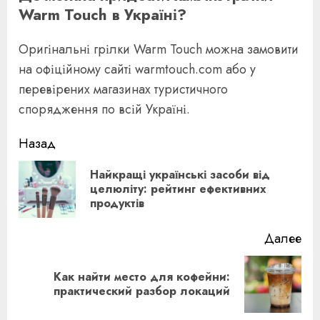
Warm Touch в Україні?
Оригінальні грілки Warm Touch можна замовити
на офіційному сайті warmtouch.com або у
перевірених магазинах туристичного
спорядження по всій Україні.
Продолжить
Назад
чтение
Найкращі українські засоби від
Пр
целюліту: рейтинг ефективних
продуктів
за
Далее
Как найти место для кофейни:
Следующая
практический разбор локаций
запись: