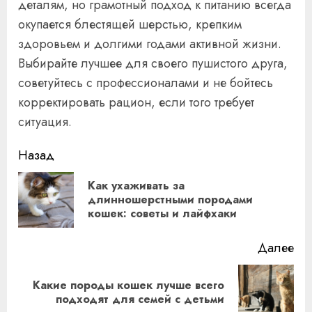
деталям, но грамотный подход к питанию всегда
окупается блестящей шерстью, крепким
здоровьем и долгими годами активной жизни.
Выбирайте лучшее для своего пушистого друга,
советуйтесь с профессионалами и не бойтесь
корректировать рацион, если того требует
ситуация.
Продолжить
Назад
чтение
Как ухаживать за
Пр
длинношерстными породами
кошек: советы и лайфхаки
за
Далее
Какие породы кошек лучше всего
Следующая
подходят для семей с детьми
запись: