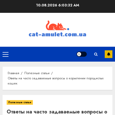
Перейти
10.08.2026
6:03:33 AM
к
содержимому
Основное
меню
Главная
Полезные статьи
Ответы на часто задаваемые вопросы о кормлении породистых
кошек
Полезные статьи
Ответы на часто задаваемые вопросы о