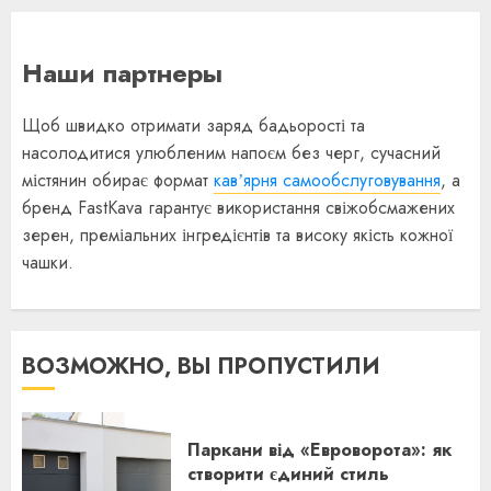
Наши партнеры
Щоб швидко отримати заряд бадьорості та
насолодитися улюбленим напоєм без черг, сучасний
містянин обирає формат
кавʼярня самообслуговування
, а
бренд FastKava гарантує використання свіжобсмажених
зерен, преміальних інгредієнтів та високу якість кожної
чашки.
ВОЗМОЖНО, ВЫ ПРОПУСТИЛИ
Паркани від «Евроворота»: як
створити єдиний стиль