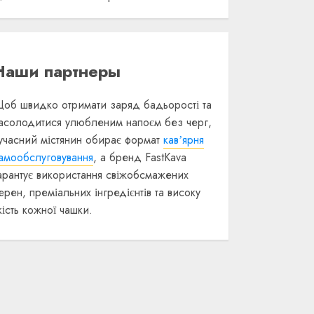
Наши партнеры
об швидко отримати заряд бадьорості та
асолодитися улюбленим напоєм без черг,
учасний містянин обирає формат
кавʼярня
амообслуговування
, а бренд FastKava
арантує використання свіжобсмажених
ерен, преміальних інгредієнтів та високу
кість кожної чашки.