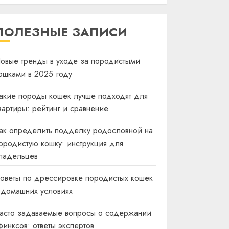
ПОЛЕЗНЫЕ ЗАПИСИ
овые тренды в уходе за породистыми
ошками в 2025 году
акие породы кошек лучше подходят для
вартиры: рейтинг и сравнение
ак определить подделку родословной на
ородистую кошку: инструкция для
ладельцев
оветы по дрессировке породистых кошек
 домашних условиях
асто задаваемые вопросы о содержании
финксов: ответы экспертов