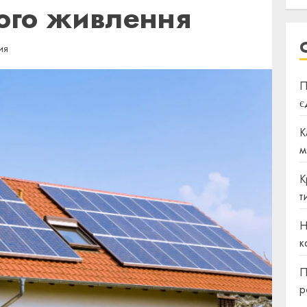
ого живлення
ИЯ
П
є
К
м
К
т
Н
к
П
р