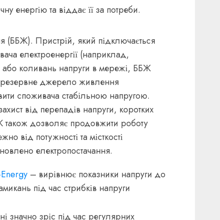
ну енергію та віддає її за потреби.
ня
(ББЖ). Пристрій, який підключається
ача електроенергії (наприклад,
я або коливань напруги в мережі, ББЖ
а резервне джерело живлення
вити споживача стабільною напругою.
ахист від перепадів напруги, коротких
Ж також дозволяє продовжити роботу
жно від потужності та місткості
дновлено електропостачання.
–Energy
– вирівнює показники напруги до
замикань під час стрибків напруги
ні значно зріс під час регулярних