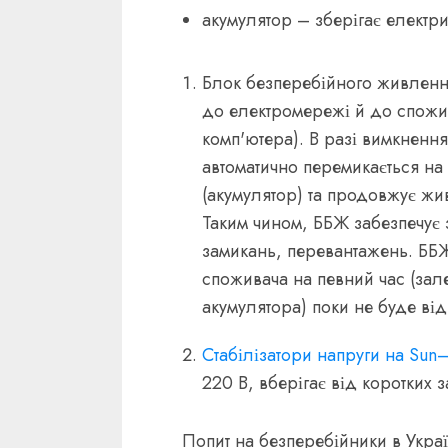
акумулятор – зберігає електрич
Блок безперебійного живлен
до електромережі й до спожив
комп'ютера). В разі вимкненн
автоматично перемикається н
(акумулятор) та продовжує жи
Таким чином, ББЖ забезпечує з
замикань, перевантажень. ББ
споживача на певний час (зале
акумулятора) поки не буде ві
Стабілізатори напруги на Sun
220 В, вберігає від коротких 
Попит на безперебійники в Украї