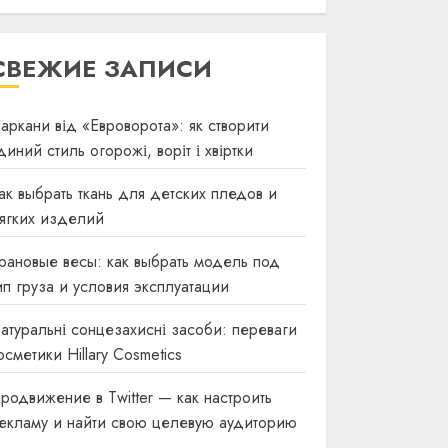
СВЕЖИЕ ЗАПИСИ
аркани від «Евроворота»: як створити
диний стиль огорожі, воріт і хвіртки
ак выбрать ткань для детских пледов и
ягких изделий
рановые весы: как выбрать модель под
ип груза и условия эксплуатации
атуральні сонцезахисні засоби: переваги
осметики Hillary Cosmetics
родвижение в Twitter — как настроить
екламу и найти свою целевую аудиторию