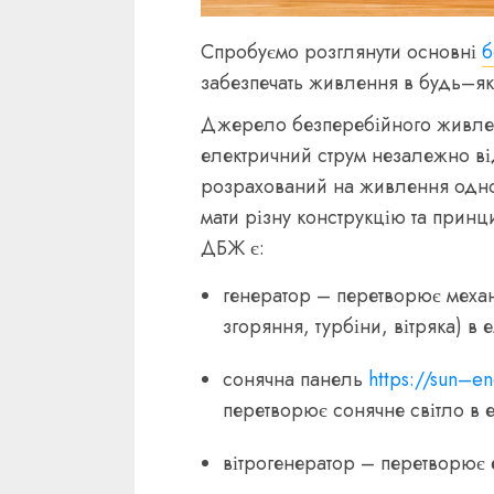
Спробуємо розглянути основні
б
забезпечать живлення в будь–які
Джерело безперебійного живл
електричний струм незалежно в
розрахований на живлення одно
мати різну конструкцію та прин
ДБЖ є:
генератор – перетворює механ
згоряння, турбіни, вітряка) в 
сонячна панель
https://sun–e
перетворює сонячне світло в 
вітрогенератор – перетворює е