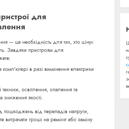
пристрої для
влення
ення
— це необхідність для тих, хто цінує
Щ
сть. Завдяки пристроям для
н
с
жете:
с
 комп'ютері в разі вимкнення електрики
г
з
я
 техніки, освітлення, опалення та
а зниження якості.
ід пошкоджень від перепадів напруги,
те витрачати гроші на ремонт або заміну