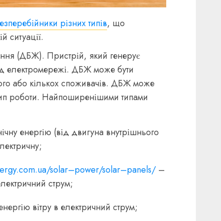
езперебійники різних типів
, що
й ситуації.
ення
(ДБЖ). Пристрій, який генерує
ід електромережі. ДБЖ може бути
го або кількох споживачів. ДБЖ може
цип роботи. Найпоширенішими типами
ічну енергію (від двигуна внутрішнього
електричну;
nergy.com.ua/solar–power/solar–panels/
–
електричний струм;
нергію вітру в електричний струм;