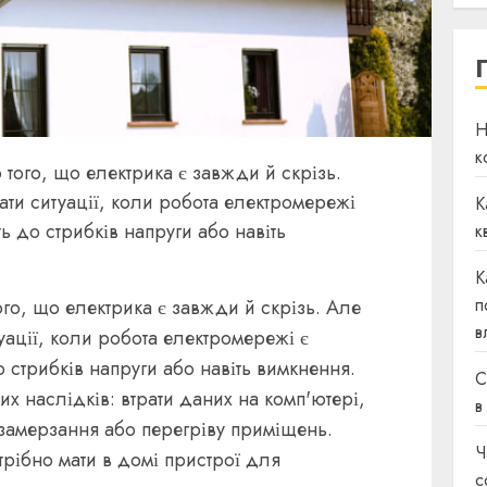
Н
к
о того, що електрика є завжди й скрізь.
ати ситуації, коли робота електромережі
К
 до стрибків напруги або навіть
к
К
п
ого, що електрика є завжди й скрізь. Але
в
туації, коли робота електромережі є
 стрибків напруги або навіть вимкнення.
С
х наслідків: втрати даних на комп'ютері,
в
, замерзання або перегріву приміщень.
Ч
трібно мати в домі пристрої для
с